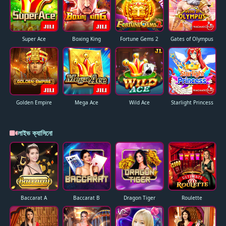
Super Ace
Boxing King
Fortune Gems 2
Gates of Olympus
Golden Empire
Mega Ace
Wild Ace
Starlight Princess
লাইভ ক্যাসিনো
Baccarat A
Baccarat B
Dragon Tiger
Roulette