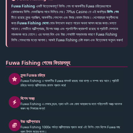
Fuwa Fishing
একটি উত্তেজনাপূর্ণ ফিশিং গেম যা আকর্ষণীয় Fuwa চরিত্রগুলোকে
রোমাঞ্চকর ফিশিং মেকানিক্সের সাথে মিলিয়ে দেয়। 7Plus Casino তে এই জনপ্রিয়
ফিশিং গেম
টিতে রয়েছে সুন্দর গ্রাফিক্স, আকর্ষণীয় গেমপ্লে এবং উদার বোনাস ফিচার। খেলোয়াড়রা অনুশীলনের
জন্য
Fuwa Fishing ডেমো
মোড উপভোগ করতে পারেন অথবা আসল জয়ের জন্য খেলতে
পারেন। গেমটিতে মাল্টিপ্লায়ার, বিশেষ অস্ত্র এবং প্রগতিশীল জ্যাকপট রয়েছে যা প্রতিটি সেশনকে
লাভজনক করে তোলে। এর অনন্য থিম এবং উচ্চ পেআউট সম্ভাবনার কারণে Fuwa Fishing
ফিশিং গেমগুলোর মধ্যে আলাদা। আজই Fuwa Fishing চেষ্টা করুন এবং উত্তেজনা অনুভব করুন!
Fuwa Fishing গেমের ফিচারসমূহ
সুন্দর Fuwa চরিত্র
Fuwa Fishing এ আকর্ষণীয় Fuwa মাসকট রয়েছে যারা ভাগ্য ও সম্পদ বয়ে আনে। প্রতিটি
চরিত্র অনন্য মাল্টিপ্লায়ার বোনাস প্রদান করে!
বিশেষ অস্ত্র
Fuwa Fishing এ লেজার বন্দুক, দ্রুত গুলি এবং বোমা আক্রমণের মতো শক্তিশালী অস্ত্র আনলক
করুন বড় শিকারের জন্য!
উচ্চ মাল্টিপ্লায়ার
Fuwa Fishing 1000x পর্যন্ত মাল্টিপ্লায়ার প্রদান করে! এই ফিশিং গেমে বিশেষ Fuwa মাছ
ধরুন বিশাল জয়ের জন্য।