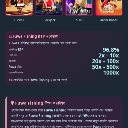
Lucky 7
Blackjack
Tai Xiu
Andar Bahar
Fuwa Fishing RTP ও পেআউট
Fuwa Fishing প্রতিযোগিতামূলক পেআউট রেট প্রদান করে:
96.8%
সামগ্রিক RTP
2x - 10x
ছোট মাছ
20x - 100x
বড় মাছ
50x - 500x
Fuwa চরিত্র
1000x
জ্যাকপট বোনাস
উচ্চ পেআউটের সাথে
Fuwa Fishing
এ জয় শুরু করুন!
Fuwa Fishing টিপস ও কৌশল
এই বিশেষজ্ঞ টিপসগুলোর সাথে
Fuwa Fishing
আয়ত্ত করুন! মাছের প্যাটার্ন এবং অস্ত্রের
মেকানিক্স বুঝতে
Fuwa Fishing ডেমো
দিয়ে শুরু করুন। এই
ফিশিং গেম
এ আপনার
ব্যাঙ্করোল গড়ে তুলতে প্রথমে ছোট মাছ ধরার দিকে মনোযোগ দিন। বোনাস রাউন্ডে সর্বোচ্চ প্রভাবের
জন্য বিশেষ অস্ত্র কৌশলগতভাবে ব্যবহার করুন। মাল্টিপ্লায়ার বোনাসের জন্য Fuwa চরিত্রগুলো