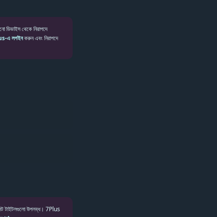
োনো ডিভাইস থেকে নিরাপদে
us-এ লগইন
করুন এবং নিরাপদে
্লট টাইটলগুলো উপলব্ধ। 7Plus