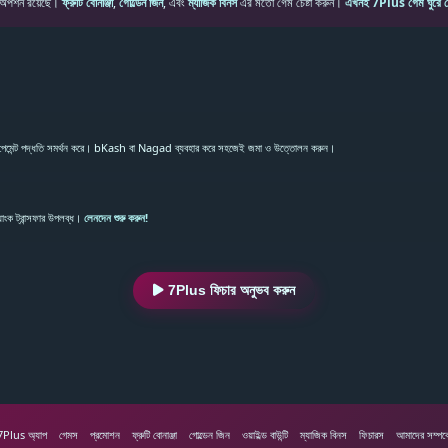
ি অপশন রয়েছে।
ফ্রুটি বোনাঞ্জা
,
গোল্ডেন জিন
, এবং
ম্যাজিক বিনস
এর মতো গেম চেষ্টা করুন।
এখনই 7Plus গেম ঘুরে দ
ি পেমেন্ট পদ্ধতি সমর্থন করে। bKash বা Nagad ব্যবহার করে সহজেই জমা ও উত্তোলন করুন।
ংক ট্রান্সফার উপলব্ধ।
লেনদেন শুরু করুন!
7Plus ফিচার অনুভব করুন
7Plus অ্যাপ
গেমস
প্রমোশন
ফ্রুটি বোনাঞ্জা
গোল্ডেন জিন
ওয়াইল্ড বাউন্টি
ম্যাজিক বিনস
ফিচারস
আমাদের সম্পর্ক