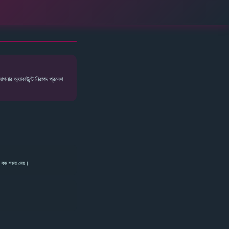
নার অ্যাকাউন্টে নিরাপদ প্রবেশ
 কম সময় নেয়।