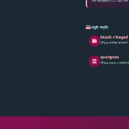
গেম লাইব্রেরিতে ৫০০ এরও বেশ
পেমেন্ট পদ্ধতি
bKash ও Nagad
7Plus জনপ্রিয় বাংলাদেশ
ব্যাংক ট্রান্সফার
7Plus com-এ সরাসরি ব্যা