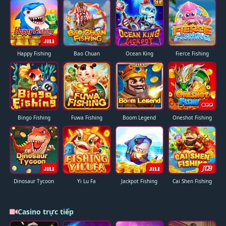
Happy Fishing
Bao Chuan
Ocean King
Fierce Fishing
Bingo Fishing
Fuwa Fishing
Boom Legend
Oneshot Fishing
Dinosaur Tycoon
Yi Lu Fa
Jackpot Fishing
Cai Shen Fishing
Casino trực tiếp