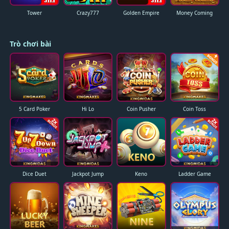
Tower
Crazy777
Golden Empire
Money Coming
Trò chơi bài
5 Card Poker
Hi Lo
Coin Pusher
Coin Toss
Dice Duet
Jackpot Jump
Keno
Ladder Game